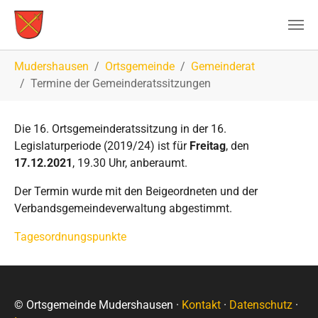
Zum Hauptinhalt springen
Sie sind hier:
Mudershausen
Ortsgemeinde
Gemeinderat
Termine der Gemeinderatssitzungen
Die 16. Ortsgemeinderatssitzung in der 16.
Legislaturperiode (2019/24) ist für
Freitag
, den
17.12.2021
, 19.30 Uhr, anberaumt.
Der Termin wurde mit den Beigeordneten und der
Verbandsgemeindeverwaltung abgestimmt.
Tagesordnungspunkte
© Ortsgemeinde Mudershausen ·
Kontakt
·
Datenschutz
·