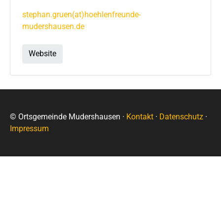
stephan.gruen(at)hoehlenfreunde-
mudershausen.de
Website
© Ortsgemeinde Mudershausen ·
Kontakt
·
Datenschutz
·
Impressum