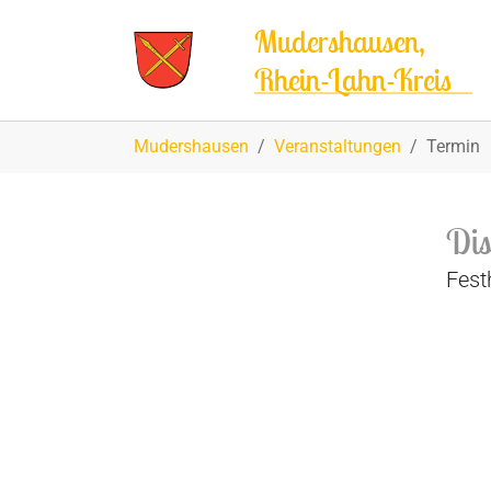
Zum Hauptinhalt springen
Mudershausen,
Rhein-Lahn-Kreis
Sie sind hier:
Mudershausen
Veranstaltungen
Termin
Dis
Fest