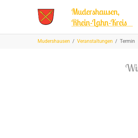
Zum Hauptinhalt springen
Mudershausen,
Rhein-Lahn-Kreis
Sie sind hier:
Mudershausen
Veranstaltungen
Termin
Wi